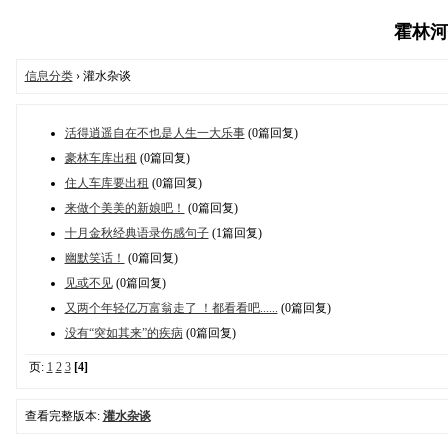
霍林河信
信息分类
› 灌水杂谈
活得逍遥自在不也是人生一大乐事
(0篇回复)
豪林车库出租
(0篇回复)
住人车库要出租
(0篇回复)
来做个美美的新娘吧！
(0篇回复)
十月金秋经典语录伤感句子
(1篇回复)
幽默笑话！
(0篇回复)
见或不见
(0篇回复)
又两个年轻亿万富翁走了 ！都看看吧......
(0篇回复)
没有“突如其来”的疾病
(0篇回复)
页:
1
2
3
[4]
查看完整版本:
灌水杂谈