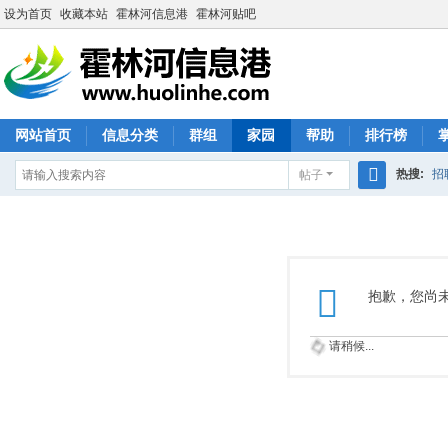
设为首页
收藏本站
霍林河信息港
霍林河贴吧
网站首页
信息分类
群组
家园
帮助
排行榜
热搜:
招
帖子
搜
索
抱歉，您尚
请稍候...