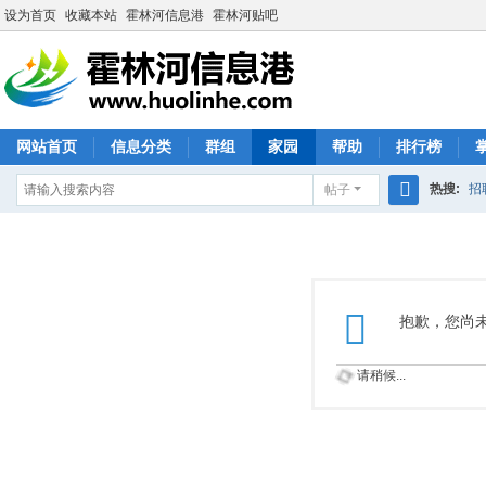
设为首页
收藏本站
霍林河信息港
霍林河贴吧
网站首页
信息分类
群组
家园
帮助
排行榜
热搜:
招
帖子
搜
索
抱歉，您尚
请稍候...