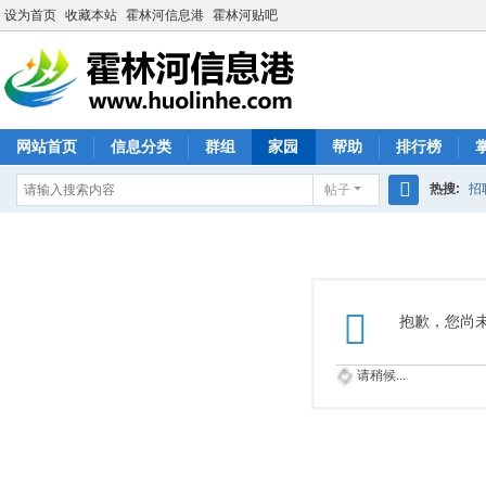
设为首页
收藏本站
霍林河信息港
霍林河贴吧
网站首页
信息分类
群组
家园
帮助
排行榜
热搜:
招
帖子
搜
索
抱歉，您尚
请稍候...