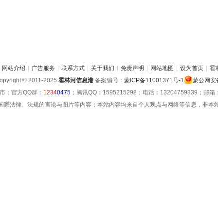
网站介绍
|
广告服务
|
联系方式
|
关于我们
|
免责声明
|
网站地图
|
设为首页
|
霍
pyright © 2011-2025
霍林河信息港
备案编号：
蒙ICP备11001371号-1
蒙公网安备 
市；官方QQ群：
1234
0475
；腾讯QQ：1595215298；电话：13204759339；邮箱：hu
国家法律、法规的言论与图片等内容；本站内容均来自个人观点与网络等信息，非本