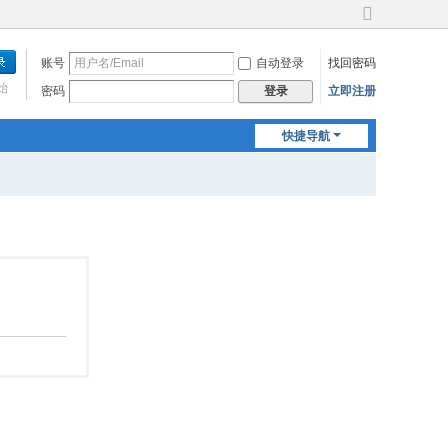
切
换
账号
自动登录
找回密码
到
宽
始
密码
立即注册
登录
版
快捷导航