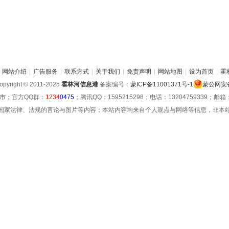
网站介绍
|
广告服务
|
联系方式
|
关于我们
|
免责声明
|
网站地图
|
设为首页
|
霍
pyright © 2011-2025
霍林河信息港
备案编号：
蒙ICP备11001371号-1
蒙公网安备 
市；官方QQ群：
1234
0475
；腾讯QQ：1595215298；电话：13204759339；邮箱：hu
国家法律、法规的言论与图片等内容；本站内容均来自个人观点与网络等信息，非本