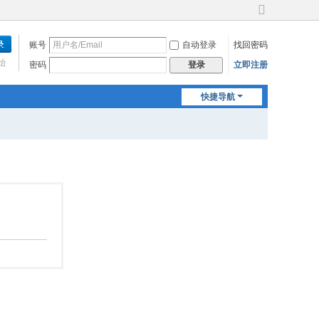
切
换
账号
自动登录
找回密码
到
宽
始
密码
立即注册
登录
版
快捷导航