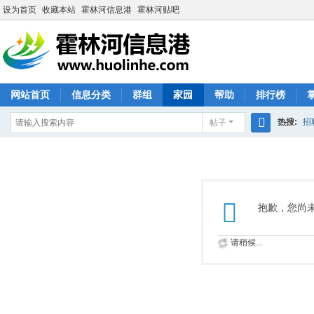
设为首页
收藏本站
霍林河信息港
霍林河贴吧
网站首页
信息分类
群组
家园
帮助
排行榜
热搜:
招
帖子
搜
索
抱歉，您尚
请稍候...