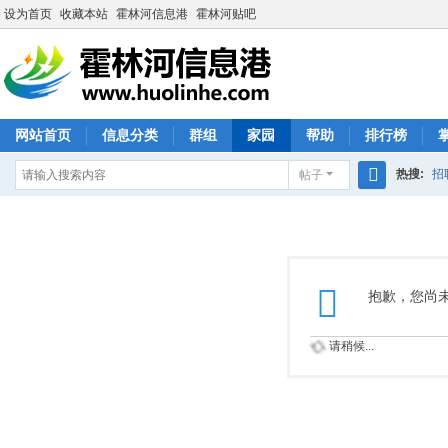
设为首页
收藏本站
霍林河信息港
霍林河贴吧
网站首页
信息分类
群组
家园
帮助
排行榜
热搜:
招
帖子
搜
索
抱歉，您尚
请稍候...