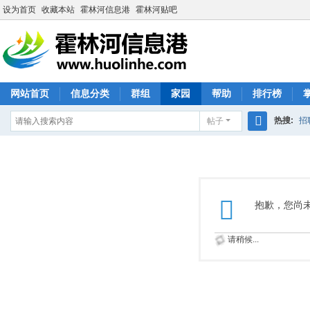
设为首页
收藏本站
霍林河信息港
霍林河贴吧
网站首页
信息分类
群组
家园
帮助
排行榜
热搜:
招
帖子
搜
索
抱歉，您尚
请稍候...