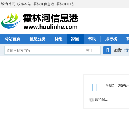
设为首页
收藏本站
霍林河信息港
霍林河贴吧
网站首页
信息分类
群组
家园
帮助
排行榜
热搜:
招
帖子
搜
索
抱歉，您尚
请稍候...