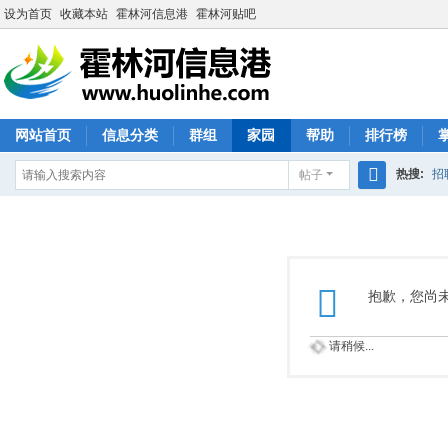
设为首页
收藏本站
霍林河信息港
霍林河贴吧
网站首页
信息分类
群组
家园
帮助
排行榜
热搜:
招
帖子
搜
索
抱歉，您尚
请稍候...