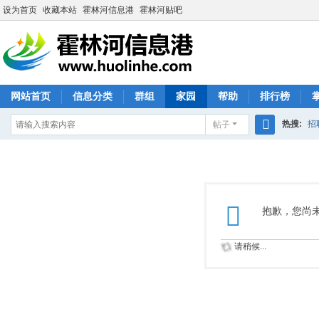
设为首页
收藏本站
霍林河信息港
霍林河贴吧
网站首页
信息分类
群组
家园
帮助
排行榜
热搜:
招
帖子
搜
索
抱歉，您尚
请稍候...