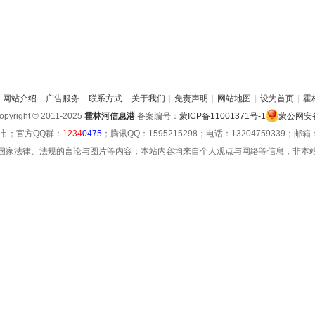
网站介绍
|
广告服务
|
联系方式
|
关于我们
|
免责声明
|
网站地图
|
设为首页
|
霍
pyright © 2011-2025
霍林河信息港
备案编号：
蒙ICP备11001371号-1
蒙公网安备 
市；官方QQ群：
1234
0475
；腾讯QQ：1595215298；电话：13204759339；邮箱：hu
国家法律、法规的言论与图片等内容；本站内容均来自个人观点与网络等信息，非本