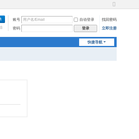
切
换
账号
自动登录
找回密码
到
宽
始
密码
立即注册
登录
版
快捷导航