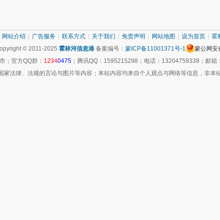
网站介绍
|
广告服务
|
联系方式
|
关于我们
|
免责声明
|
网站地图
|
设为首页
|
霍
pyright © 2011-2025
霍林河信息港
备案编号：
蒙ICP备11001371号-1
蒙公网安备 
市；官方QQ群：
1234
0475
；腾讯QQ：1595215298；电话：13204759339；邮箱：hu
国家法律、法规的言论与图片等内容；本站内容均来自个人观点与网络等信息，非本