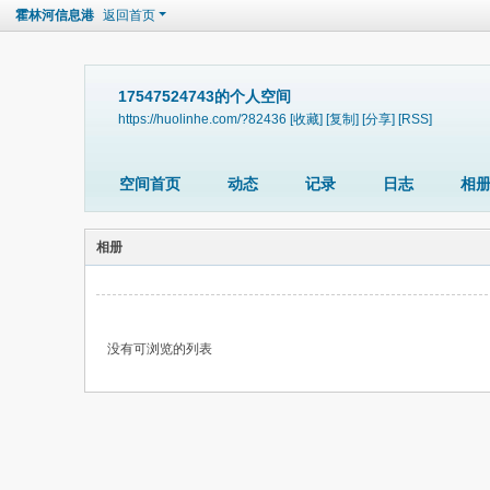
霍林河信息港
返回首页
17547524743的个人空间
https://huolinhe.com/?82436
[收藏]
[复制]
[分享]
[RSS]
空间首页
动态
记录
日志
相
相册
没有可浏览的列表