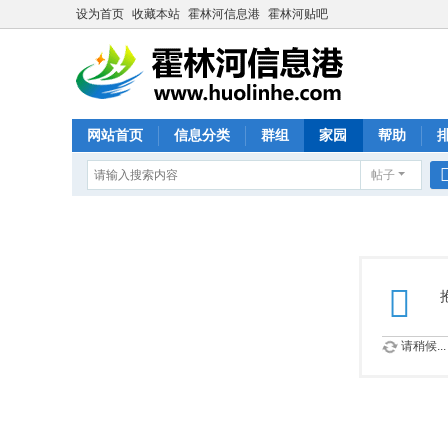
设为首页
收藏本站
霍林河信息港
霍林河贴吧
网站首页
信息分类
群组
家园
帮助
帖子
请稍候...