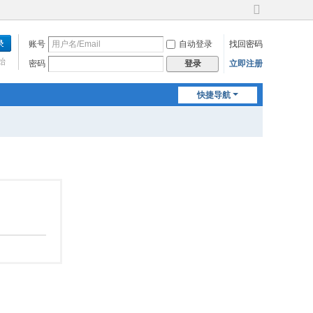
切
换
账号
自动登录
找回密码
到
宽
始
密码
立即注册
登录
版
快捷导航