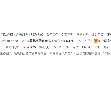
网站介绍
|
广告服务
|
联系方式
|
关于我们
|
免责声明
|
网站地图
|
设为首页
|
霍
pyright © 2011-2025
霍林河信息港
备案编号：
蒙ICP备11001371号-1
蒙公网安备 
市；官方QQ群：
1234
0475
；腾讯QQ：1595215298；电话：13204759339；邮箱：hu
国家法律、法规的言论与图片等内容；本站内容均来自个人观点与网络等信息，非本