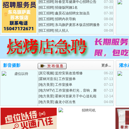
[招工招聘]
聆春堂耳健康中心招聘公告
07-30
[招工招聘]
招做饭阿姨1名
08-03
[招工招聘]
鑫昊石油招聘女加油员
07-30
[招工招聘]
招聘内衣导购
08-08
[招工招聘]
东乌旗萨麦苏木饭店招聘服务
07-24
员
[招工招聘]
招人招人
08-08
影音摄影
灌水
更多...
[其它视频]
监控安装改造维修
06-22
[霍林河音乐]
工作室接单
07-13
[地方美景]
工作室接单
07-13
[地方MTV]
工作室接单灯光，音响，舞
07-13
台，视频音频录制
[地方美景]
霍林河首家月子中心送礼啦
12-14
[地方美景]
鑫龙小区出售
04-09