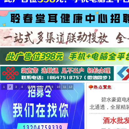
1
2
3
4
5
6
7
8
9
10
11
12
碧水豪庭电梯楼
北通透，全屋精装
酒水批