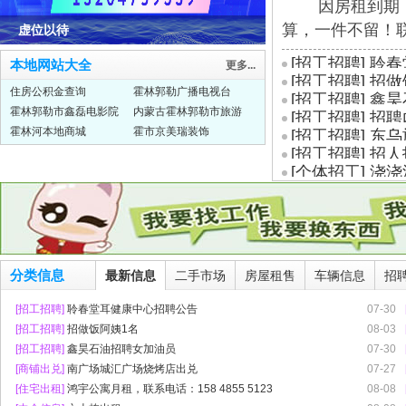
因房租到期，清
算，一件不留！联系
虚位以待
[招工招聘]
聆春
本地网站大全
更多...
[招工招聘]
招做
住房公积金查询
霍林郭勒广播电视台
[招工招聘]
鑫昊
霍林郭勒市鑫磊电影院
内蒙古霍林郭勒市旅游
[招工招聘]
招聘
霍林河本地商城
霍市京美瑞装饰
[招工招聘]
东乌
[招工招聘]
招人
[个体招工]
浇浇
分类信息
最新信息
二手市场
房屋租售
车辆信息
招
[招工招聘]
聆春堂耳健康中心招聘公告
07-30
[招工招聘]
招做饭阿姨1名
08-03
[招工招聘]
鑫昊石油招聘女加油员
07-30
[商铺出兑]
南广场城汇广场烧烤店出兑
07-27
[住宅出租]
鸿宇公寓月租，联系电话：158 4855 5123
08-08