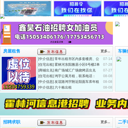
恒盟PH弱碱纯净水、山泉水
中国电信宽带业务
霍林河
老凤祥金店霍林河店招聘公告
霍林郭勒市鑫鑫会计服务公司
房屋租售
车辆
更多...
[中介信息]
常年出租市区内多套楼房、公
07-14
寓、车库
[住宅出租]
霍林河东阳雅居小区6号楼2单
07-28
元新装修公寓、
[商铺出兑]
南广场城汇广场烧烤店出兑
07-27
[住宅出租]
鸿宇公寓月租，联系电话：
08-08
158 4855 5123
[中介信息]
友谊路鸿宇附近阳面车库年租
08-08
月付900，
[中介信息]
六十栋出租
08-08
招聘求职
二手
更多...