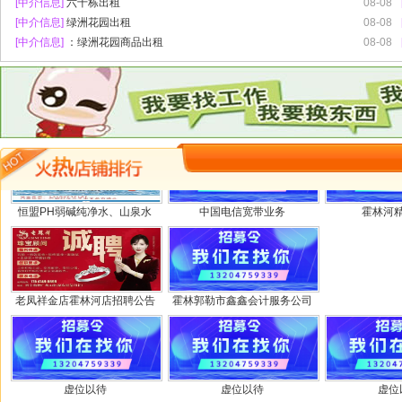
[中介信息]
六十栋出租
08-08
[中介信息]
绿洲花园出租
08-08
[中介信息]
：绿洲花园商品出租
08-08
虚位以待
虚位以待
虚位
恒盟PH弱碱纯净水、山泉水
中国电信宽带业务
霍林河
老凤祥金店霍林河店招聘公告
霍林郭勒市鑫鑫会计服务公司
虚位以待
虚位以待
虚位