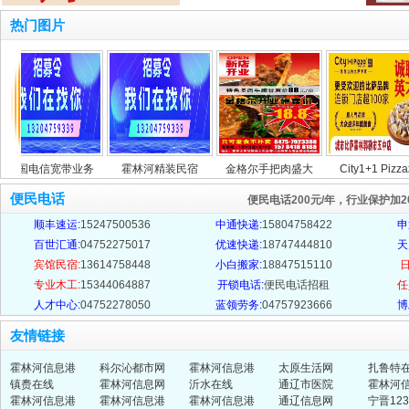
热门图片
国电信宽带业务
霍林河精装民宿
金格尔手把肉盛大
City1+1 Pizza城
便民电话
便民电话200元/年，行业保护加20
顺丰速运:
15247500536
中通快递:
15804758422
申
百世汇通:
04752275017
优速快递:
18747444810
天
宾馆民宿:
13614758448
小白搬家:
18847515110
日
专业木工:
15344064887
开锁电话:
便民电话招租
任
人才中心:
04752278050
蓝领劳务:
04757923666
博
友情链接
霍林河信息港
科尔沁都市网
霍林河信息港
太原生活网
扎鲁特
镇赉在线
霍林河信息网
沂水在线
通辽市医院
霍林河
霍林河信息港
霍林河信息港
霍林河信息港
通辽信息网
宁晋123