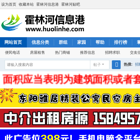
设为首页
收藏本站
霍林河信息港
霍林河贴吧
网站首页
信息分类
群组
家园
帮助
排行榜
便民电话
房屋租售
热门商铺
推荐信息
招聘求职
交友
热搜:
招
帖子
搜
面积应当表明为建筑面积或者套
索