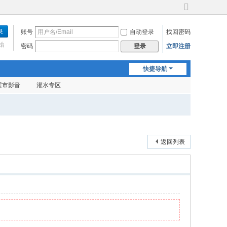
切
换
账号
自动登录
找回密码
到
宽
始
密码
立即注册
登录
版
快捷导航
霍市影音
灌水专区
返回列表