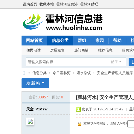
设为首页
收藏本站
霍林河信息港
霍林河贴吧
网站首页
信息分类
群组
家园
帮助
便民电话
房屋租售
热门商铺
推荐信息
招聘求
帖子
»
信息分类
›
今日霍林河
›
灌水杂谈
›
安全生产管理人员题库
霍
发新帖
林
[霍林河水]
安全生产管理人
查看:
33957
|
回复:
0
河
信
天空_P1oYw
发表于 2019-1-9 14:25:42
|
显
息
本帖为密码帖 ，请输入密码
港