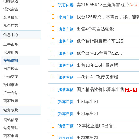
电影频道
卖215 55R18三角牌雪地胎
[
其它内容
]
New
灌水杂谈
找台125摩托，不需要手续，能
[
求购车辆
]
影音摄影
永久广告
出售4个马自达轮毂
[
出售车辆
]
信息中心
低价转让踏板摩托车125
[
出售车辆
]
二手市场
房屋租售
低价出售15年宝马525，
[
出售车辆
]
车辆信息
出售19年1.6排量速腾
[
出售车辆
]
房产楼盘
征婚交友
一代神车–飞度天窗版
[
出售车辆
]
招聘求职
国产精品性价比豪车出售
[
出售车辆
]
广告专贴
商家展示
出租车出租
[
汽车租赁
]
站务版块
出租车出租
[
汽车租赁
]
网站信息
13年比亚迪F0出售，
[
出售车辆
]
站务管理
商家申请
出租车出租
[
汽车租赁
]