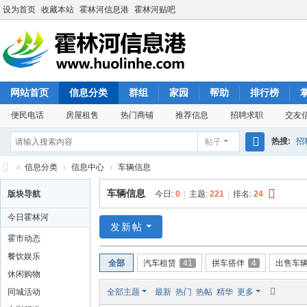
设为首页
收藏本站
霍林河信息港
霍林河贴吧
网站首页
信息分类
群组
家园
帮助
排行榜
便民电话
房屋租售
热门商铺
推荐信息
招聘求职
交友
热搜:
招
帖子
搜
»
信息分类
›
信息中心
›
车辆信息
索
霍
车辆信息
版块导航
今日:
0
|
主题:
221
|
排名:
24
林
今日霍林河
河
发新帖
霍市动态
信
餐饮娱乐
全部
汽车租赁
41
拼车搭伴
4
出售车
息
休闲购物
港
同城活动
全部主题
最新
热门
热帖
精华
更多