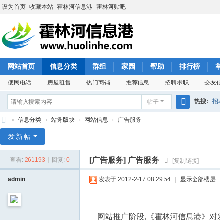
设为首页
收藏本站
霍林河信息港
霍林河贴吧
网站首页
信息分类
群组
家园
帮助
排行榜
便民电话
房屋租售
热门商铺
推荐信息
招聘求职
交友
热搜:
招
帖子
搜
»
信息分类
›
站务版块
›
网站信息
›
广告服务
索
霍
发新帖
林
[广告服务]
广告服务
查看:
261193
|
回复:
0
[复制链接]
河
信
admin
发表于 2012-2-17 08:29:54
|
显示全部楼层
息
港
网站推广阶段,《霍林河信息港》对