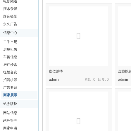
电影频道
灌水杂谈
影音摄影
永久广告
信息中心
二手市场
房屋租售
车辆信息
房产楼盘
虚位以待
虚位以
征婚交友
admin
喜欢: 0 回复:
0
admin
招聘求职
广告专贴
商家展示
站务版块
网站信息
站务管理
商家申请