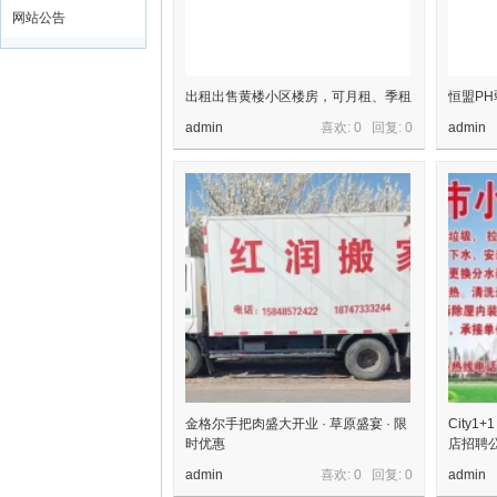
网站公告
出租出售黄楼小区楼房，可月租、季租
恒盟P
admin
喜欢: 0 回复:
0
admin
金格尔手把肉盛大开业 · 草原盛宴 · 限
City1
时优惠
店招聘公
admin
喜欢: 0 回复:
0
admin