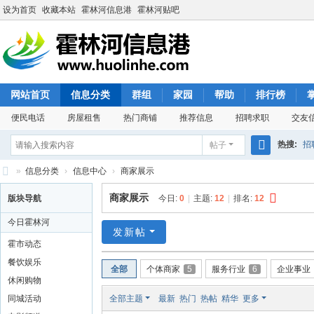
设为首页
收藏本站
霍林河信息港
霍林河贴吧
网站首页
信息分类
群组
家园
帮助
排行榜
便民电话
房屋租售
热门商铺
推荐信息
招聘求职
交友
热搜:
招
帖子
搜
»
信息分类
›
信息中心
›
商家展示
索
霍
商家展示
版块导航
今日:
0
|
主题:
12
|
排名:
12
林
今日霍林河
河
发新帖
霍市动态
信
餐饮娱乐
全部
个体商家
5
服务行业
6
企业事业
息
休闲购物
港
同城活动
全部主题
最新
热门
热帖
精华
更多