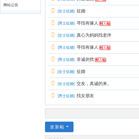
网站公告
征婚
[
女士征婚
]
寻找有缘人
[
男士征婚
]
真心为妈妈找老伴
[
女士征婚
]
寻找有缘人
[
男士征婚
]
非诚勿扰
[
男士征婚
]
征婚
[
女士征婚
]
交友，真诚的来。
[
女士征婚
]
找女朋友
[
男士征婚
]
发新帖