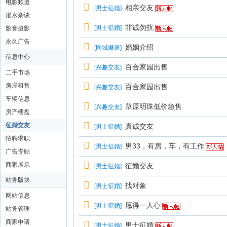
电影频道
相亲交友
[
男士征婚
]
灌水杂谈
非诚勿扰
[
男士征婚
]
影音摄影
永久广告
婚姻介绍
[
同城邂逅
]
信息中心
百合家园出售
[
兴趣交友
]
二手市场
房屋租售
百合家园出售
[
兴趣交友
]
车辆信息
草原明珠低价急售
[
兴趣交友
]
房产楼盘
征婚交友
真诚交友
[
男士征婚
]
招聘求职
男33，有房，车，有工作
[
男士征婚
]
广告专贴
商家展示
征婚交友
[
男士征婚
]
站务版块
找对象
[
男士征婚
]
网站信息
愿得一人心
[
男士征婚
]
站务管理
商家申请
男士征婚
[
男士征婚
]