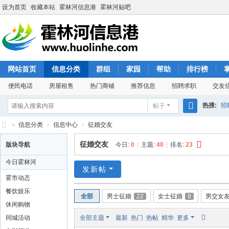
设为首页
收藏本站
霍林河信息港
霍林河贴吧
网站首页
信息分类
群组
家园
帮助
排行榜
便民电话
房屋租售
热门商铺
推荐信息
招聘求职
交友
热搜:
招
帖子
搜
»
信息分类
›
信息中心
›
征婚交友
索
霍
征婚交友
版块导航
今日:
0
|
主题:
40
|
排名:
23
林
今日霍林河
河
发新帖
霍市动态
信
餐饮娱乐
全部
男士征婚
22
女士征婚
8
男交女
息
休闲购物
港
同城活动
全部主题
最新
热门
热帖
精华
更多