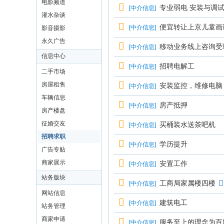
电影频道
专业弱电 安装与调
[
中介信息
]
灌水杂谈
便宜转让上京儿童画课程
[
中介信息
]
影音摄影
永久广告
移动业务线上咨询受
[
中介信息
]
信息中心
招聘电解工
[
中介信息
]
二手市场
房屋租售
安装监控，维修电脑
[
中介信息
]
车辆信息
房产抵押
[
中介信息
]
房产楼盘
征婚交友
买桶装水送茶吧机
[
中介信息
]
招聘求职
学历提升
[
中介信息
]
广告专贴
商家展示
安置工作
[
中介信息
]
站务版块
工商局家属楼四楼
[
中介信息
]
网站信息
建筑电工
[
中介信息
]
站务管理
商家申请
服务至上的理念为百
[
中介信息
]