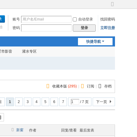
切
换
账号
自动登录
找回密码
到
宽
始
密码
立即注册
登录
版
快捷导航
霍市影音
灌水专区
收藏本版
(
295
)
|
订阅
|
存档
回
1
2
3
4
5
6
7
/ 7 页
下一页
新窗
作者
回复/查看
最后发表