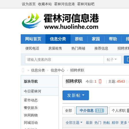
设为首页
收藏本站
霍林河信息港
霍林河贴吧
网站首页
信息分类
群组
家园
帮助
便民电话
房屋租售
热门商铺
推荐信息
招聘求
帖子
»
信息分类
›
信息中心
›
招聘求职
霍
招聘求职
版块导航
今日:
1
|
主题:
4543
|
林
今日霍林河
河
发新帖
霍市动态
信
餐饮娱乐
全部
中介信息
131
个人求职
息
休闲购物
港
同城活动
全部主题
最新
热门
热帖
精华
更多