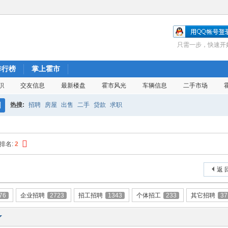
只需一步，快速开
排行榜
掌上霍市
职
交友信息
最新楼盘
霍市风光
车辆信息
二手市场
热搜:
招聘
房屋
出售
二手
贷款
求职
搜
索
排名:
2
返 
76
企业招聘
2723
招工招聘
1343
个体招工
233
其它招聘
37