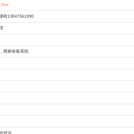
试
New
13847561090
理
，商家收银系统
姓就业