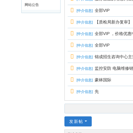
网站公告
全部VIP
[
中介信息
]
【质检局新办复审】
[
中介信息
]
全部VIP ，价格优惠
[
中介信息
]
全部VIP
[
中介信息
]
锦成招生咨询中心主
[
中介信息
]
监控安防 电脑维修销
[
中介信息
]
豪林国际
[
中介信息
]
先
[
中介信息
]
发新帖