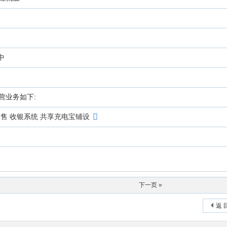
中
营业务如下:
售 收银系统 共享充电宝铺设
下一页 »
返 