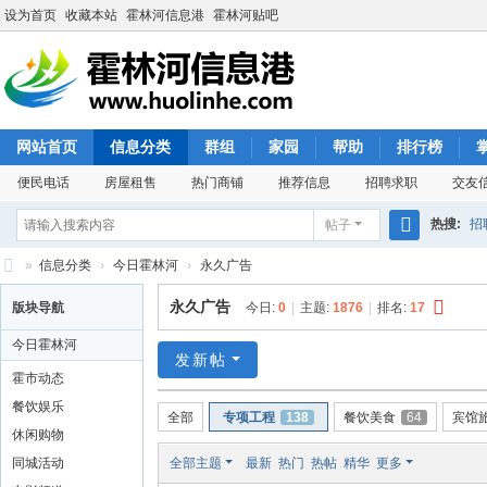
设为首页
收藏本站
霍林河信息港
霍林河贴吧
网站首页
信息分类
群组
家园
帮助
排行榜
便民电话
房屋租售
热门商铺
推荐信息
招聘求职
交友
热搜:
招
帖子
搜
»
信息分类
›
今日霍林河
›
永久广告
索
霍
永久广告
版块导航
今日:
0
|
主题:
1876
|
排名:
17
林
今日霍林河
河
发新帖
霍市动态
信
餐饮娱乐
全部
专项工程
138
餐饮美食
64
宾馆
息
休闲购物
港
同城活动
全部主题
最新
热门
热帖
精华
更多