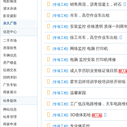
电影频道
销售商混，沥青混凝土，碎石
[
专项工程
]
灌水杂谈
吊车，高空作业车出租
[
专项工程
]
影音摄影
永久广告
安装监控 价格透明 质保一到两
[
专项工程
]
信息中心
徐工吊车，高空作业车出租
[
专项工程
]
二手市场
房屋租售
网络监控 电脑 打印机
[
专项工程
]
车辆信息
电脑 监控安装 打印机维修
[
专项工程
]
房产楼盘
征婚交友
成人学历职业资格证项目部
[
专项工程
]
招聘求职
霍市启祥培训学校培训班开班啦
[
专项工程
]
广告专贴
商家展示
温馨家园
[
专项工程
]
站务版块
工厂低压电路维修，天车电路维
[
专项工程
]
网站信息
3D墙体彩绘
[
专项工程
]
站务管理
商家申请
专业修监控
[
专项工程
]