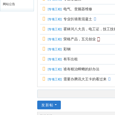
网站公告
电气、变频器维修
[
专项工程
]
专业扒墙凿混凝土
[
专项工程
]
霍林河八大员，电工证，技工技
[
专项工程
]
荣格产品，五元创业
[
专项工程
]
彩钢
[
专项工程
]
有车出租
[
专项工程
]
谁有根治蟑螂的好办法
[
专项工程
]
需要办腾讯大王卡的看过来
[
专项工程
]
发新帖