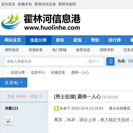
设为首页
收藏本站
霍林河信息港
霍林河贴吧
网站首页
信息分类
群组
家园
帮助
排行榜
便民电话
房屋租售
热门商铺
推荐信息
招聘求职
交友
热搜:
招
帖子
搜
»
信息分类
›
信息中心
›
征婚交友
›
愿得一人心
索
霍
发新帖
林
[男士征婚]
愿得一人心
查看:
45044
|
回复:
0
[复制链接]
河
信
洋葱123
发表于 2020-10-9 23:18:02
|
显示全部楼层
息
离异，36岁，国企上班，收入稳定无负担，有
港