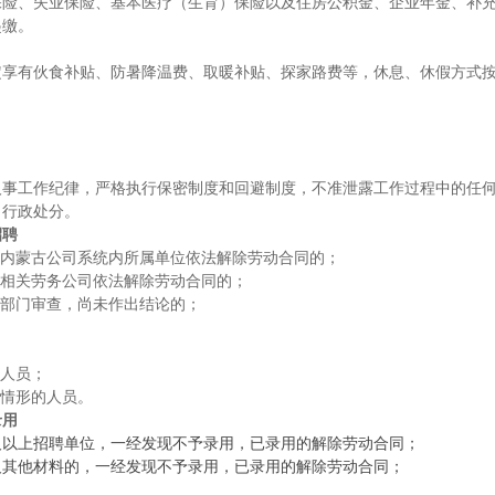
保险、失业保险、基本医疗（生育）保险以及住房公积金、企业年金、补
起缴。
定享有伙食补贴、防暑降温费、取暖补贴、探家路费等，休息、休假方式
人事工作纪律，严格执行保密制度和回避制度，不准泄露工作过程中的任
、行政处分。
招聘
被内蒙古公司系统内所属单位依法解除劳动合同的；
被相关劳务公司依法解除劳动合同的；
察部门审查，尚未作出结论的；
的人员；
他情形的人员。
录用
及以上招聘单位，一经发现不予录用，已录用的解除劳动合同；
及其他材料的，一经发现不予录用，已录用的解除劳动合同；