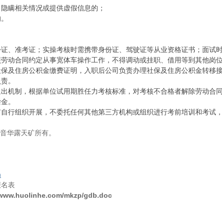
、隐瞒相关情况或提供虚假信息的；
的。
份证、准考证；实操考核时需携带身份证、驾驶证等从业资格证书；面试
照劳动合同约定从事宽体车操作工作，不得调动或挂职、借用等到其他岗
社保及住房公积金缴费证明，入职后公司负责办理社保及住房公积金转移
负责。
退出机制，根据单位试用期胜任力考核标准，对考核不合格者解除劳动合
偿金。
矿自行组织开展，不委托任何其他第三方机构或组织进行考前培训和考试
白音华露天矿所有。
m
报名表
/www.huolinhe.com/mkzp/gdb.doc