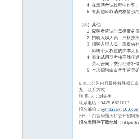
在应聘考试过程中作弊
有其他应取消资格情形
（四）其他
应聘者笔试时需携带身
招聘入职人员，严格按
招聘入职人员，应提供
影响个人权益的由本人
实施试用期考核不胜任
劳动合同，支付经济补
本次招聘由白音华露天
6.以上公告内容最终解释权归
九、联系方式
联 系 人：刘先生
联系电话：0479-6821017
报名邮箱：
byhltkrzb@163.co
附件：白音华露天矿公开招聘
报名表附件下载地址：
https:/