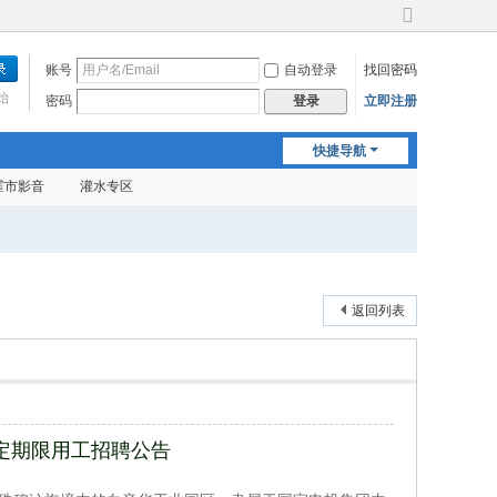
切
换
账号
自动登录
找回密码
到
宽
始
密码
立即注册
登录
版
快捷导航
霍市影音
灌水专区
返回列表
定期限用工招聘公告