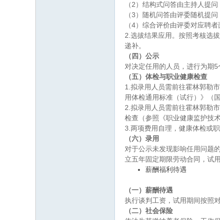
（2）结构式问答由主持人提问
（3）随机问答由评委随机提问
（4）综合评价由评委对应聘者
2.选拔结果应用。按照考核选
递补。
（四）公示
对决定任用的人员，进行为期5
（五）体检与职业健康检查
1.拟录用人员需前往霍林郭勒
用体检通用标准（试行）》（国
2.拟录用人员需前往霍林郭勒
检查（参照《职业健康监护技术
3.两项费用自理，健康体检或
（六）
录用
对于公示未发现影响任用问题
立五年固定期限劳动合同，试
薪酬福利待遇
（一）薪酬待遇
执行谈判工资，试用期间按照对
（二）社会保险