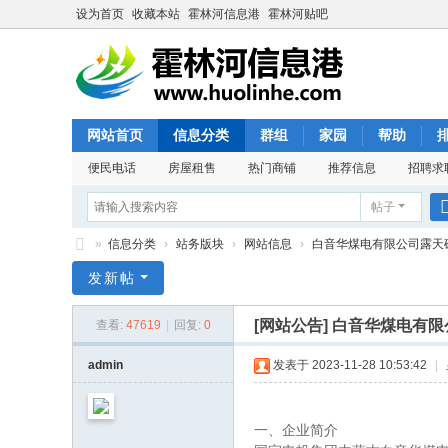
设为首页
收藏本站
霍林河信息港
霍林河贴吧
网站首页
信息分类
群组
家园
帮助
便民电话
房屋租售
热门商铺
推荐信息
招聘求
帖子
»
信息分类
›
站务版块
›
网站信息
›
白音华煤电有限公司露天
霍
发新帖
林
[网站公告]
白音华煤电有限
查看:
47619
|
回复:
0
河
信
admin
发表于 2023-11-28 10:53:42
|
息
港
一、企业简介