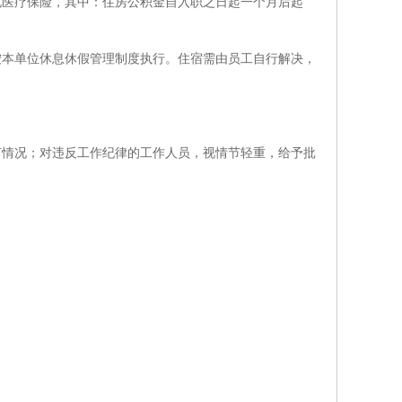
充医疗保险，其中：住房公积金自入职之日起一个月后起
按本单位休息休假管理制度执行。住宿需由员工自行解决，
何情况；对违反工作纪律的工作人员，视情节轻重，给予批