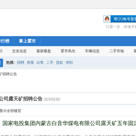
只需一步，快速开
排行榜
掌上霍市
职
交友信息
最新楼盘
霍市风光
车辆信息
二手市场
热搜:
招聘
房屋
出售
二手
贷款
求职
搜
矿招聘公告
索
公司露天矿招聘公告
[复制链接]
显示全部楼层
国家电投集团内蒙古白音华煤电有限公司露天矿五年固