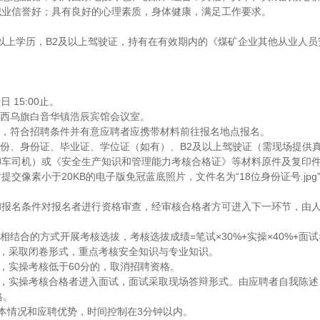
职业信誉好；具有良好的心理素质，身体健康，满足工作要求。
中及以上学历，B2及以上驾驶证，持有在有效期内的《煤矿企业其他从业人
。
日 15:00止。
盟西乌旗白音华镇浩辰宾馆会议室。
式，符合招聘条件并有意应聘者应携带材料前往报名地点报名。
两份、身份证、毕业证、学位证（如有）、B2及以上驾驶证（需现场提供
卸车司机）或《安全生产知识和管理能力考核合格证》等材料原件及复印
交像素小于20KB的电子版免冠蓝底照片，文件名为“18位身份证号.jpg
和报名条件对报名者进行资格审查，经审核合格者方可进入下一环节，由
相结合的方式开展考核选拔，考核选拔成绩=笔试×30%+实操×40%+面试
0%，采取闭卷形式，重点考核安全知识与专业知识。
%，实操考核低于60分的，取消招聘资格。
0%，实操考核合格者进入面试，面试采取现场答辩形式。由应聘者自我陈
格。
本情况和应聘优势，时间控制在3分钟以内。