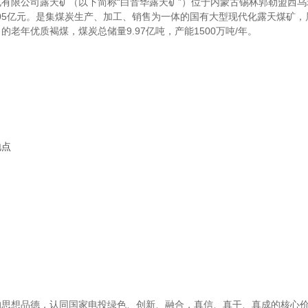
有限公司露天矿（以下简称“白音华露天矿”）位于内蒙古锡林郭勒盟西
.05亿元。是集煤炭生产、加工、销售为一体的国有大型现代化露天煤矿
老年优质褐煤，煤炭总储量9.97亿吨，产能1500万吨/年。
地点
的思想品德，认同国家电投绿色、创新、融合，真信、真干、真成的核心