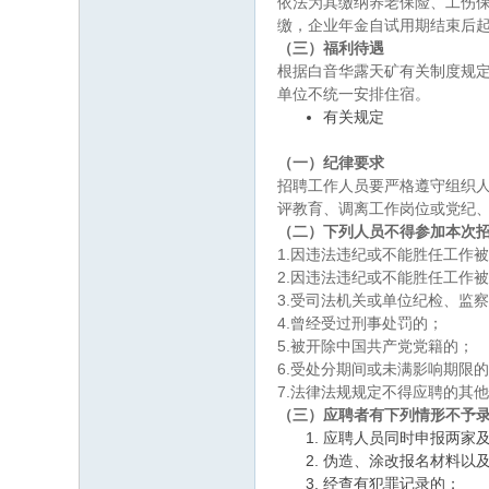
依法为其缴纳养老保险、工伤
缴，企业年金自试用期结束后
（三）福利待遇
根据白音华露天矿有关制度规
单位不统一安排住宿。
有关规定
（一）纪律要求
招聘工作人员要严格遵守组织
评教育、调离工作岗位或党纪
（二）下列人员不得参加本次
1.因违法违纪或不能胜任工作
2.因违法违纪或不能胜任工作
3.受司法机关或单位纪检、监
4.曾经受过刑事处罚的；
5.被开除中国共产党党籍的；
6.受处分期间或未满影响期限
7.法律法规规定不得应聘的其
（三）应聘者有下列情形不予
应聘人员同时申报两家
伪造、涂改报名材料以
经查有犯罪记录的；