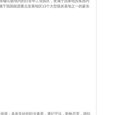
乌珠穆沁旗境内的白音华工业园区，隶属于国家电投集团内
，属于我国能源重点发展地区13个大型煤炭基地之一的蒙东
价值观；具有良好的职业素养，遵纪守法，勤勉尽责，团结