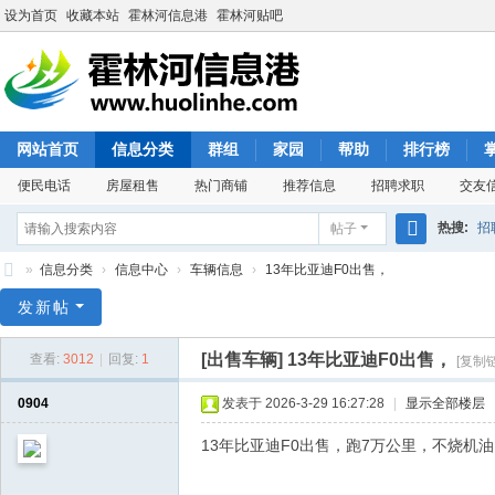
设为首页
收藏本站
霍林河信息港
霍林河贴吧
网站首页
信息分类
群组
家园
帮助
排行榜
便民电话
房屋租售
热门商铺
推荐信息
招聘求职
交友
热搜:
招
帖子
搜
»
信息分类
›
信息中心
›
车辆信息
›
13年比亚迪F0出售，
索
霍
发新帖
林
[出售车辆]
13年比亚迪F0出售，
查看:
3012
|
回复:
1
[复制
河
信
0904
发表于 2026-3-29 16:27:28
|
显示全部楼层
息
13年比亚迪F0出售，跑7万公里，不烧机油，
港