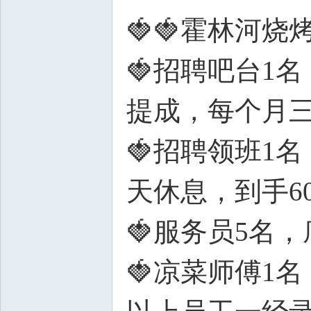
🍓🍓霍林河
🍓招聘吧台1
提成，每个月三
🍓招聘领班1
天休息，到手60
🍓服务员5名，
🍓凉菜师傅1名