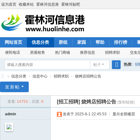
设为首页
收藏本站
霍林河信息港
霍林河贴吧
网站首页
信息分类
群组
家园
帮助
排行榜
便民电话
房屋租售
热门商铺
推荐信息
招聘求职
交友
热搜:
招
帖子
搜
»
信息分类
›
信息中心
›
招聘求职
›
烧烤店招聘公告
索
霍
发新帖
林
[招工招聘]
烧烤店招聘公告
查看:
14753
|
回复:
0
[复制链接]
河
信
admin
发表于 2025-6-1 22:45:53
|
显示全部楼层
息
港