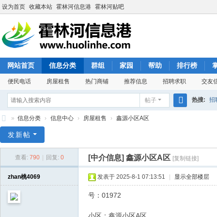
设为首页
收藏本站
霍林河信息港
霍林河贴吧
网站首页
信息分类
群组
家园
帮助
排行榜
便民电话
房屋租售
热门商铺
推荐信息
招聘求职
交友
热搜:
招
帖子
搜
»
信息分类
›
信息中心
›
房屋租售
›
鑫源小区A区
索
霍
发新帖
林
[中介信息]
鑫源小区A区
查看:
790
|
回复:
0
[复制链接]
河
信
zhan桃4069
发表于 2025-8-1 07:13:51
|
显示全部楼层
息
号：01972
港
小区：鑫源小区A区