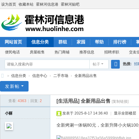
设为首页
收藏本站
霍林河信息港
霍林河贴吧
网站首页
信息分类
群组
家园
帮助
排行榜
便民电话
房屋租售
热门商铺
推荐信息
招聘求职
交友
热搜:
招
帖子
搜
»
信息分类
›
信息中心
›
二手市场
›
全新用品出售
索
霍
发新帖
林
[生活用品]
全新用品出售
查看:
4363
|
回复:
2
[复制链接]
河
信
小丽
发表于 2025-8-17 14:36:40
|
显示全部楼层
息
全新烤涮一体锅80元，全新升降小火锅100元
港