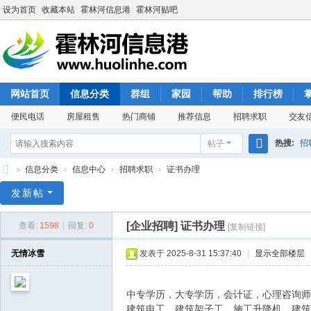
设为首页
收藏本站
霍林河信息港
霍林河贴吧
网站首页
信息分类
群组
家园
帮助
排行榜
便民电话
房屋租售
热门商铺
推荐信息
招聘求职
交友
热搜:
招
帖子
搜
»
信息分类
›
信息中心
›
招聘求职
›
证书办理
索
霍
发新帖
林
[企业招聘]
证书办理
查看:
1598
|
回复:
0
[复制链接]
河
信
无情冰雪
发表于 2025-8-31 15:37:40
|
显示全部楼层
息
港
中专学历，大专学历，会计证，心理咨询师
建筑电工，建筑架子工，施工升降机，建筑