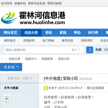
设为首页
收藏本站
霍林河信息港
霍林河贴吧
网站首页
信息分类
群组
家园
帮助
排行榜
便民电话
房屋租售
热门商铺
推荐信息
招聘求职
交友
热搜:
招
帖子
搜
»
信息分类
›
信息中心
›
房屋租售
›
宝恒小区
索
霍
发新帖
林
[中介信息]
宝恒小区
查看:
692
|
回复:
0
[复制链接]
河
信
月半小夜曲
发表于 2025-9-3 16:09:14
|
显示全部楼层
息
好房推荐！好房推荐！好房推荐！
港
编号：17630
小区：宝恒小区