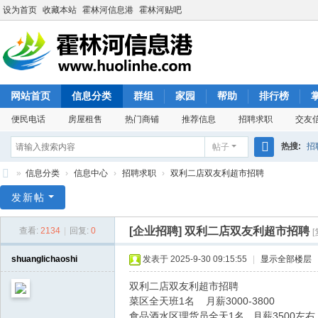
设为首页
收藏本站
霍林河信息港
霍林河贴吧
网站首页
信息分类
群组
家园
帮助
排行榜
便民电话
房屋租售
热门商铺
推荐信息
招聘求职
交友
热搜:
招
帖子
搜
»
信息分类
›
信息中心
›
招聘求职
›
双利二店双友利超市招聘
索
霍
发新帖
林
[企业招聘]
双利二店双友利超市招聘
查看:
2134
|
回复:
0
河
信
shuanglichaoshi
发表于 2025-9-30 09:15:55
|
显示全部楼层
息
双利二店双友利超市招聘
港
菜区全天班1名 月薪3000-3800
食品酒水区理货员全天1名 月薪3500左右