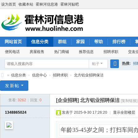
设为首页
收藏本站
霍林河信息港
霍林河贴吧
网站首页
信息分类
群组
家园
帮助
排行榜
便民电话
房屋租售
热门商铺
推荐信息
招聘求职
交友
热搜:
招
帖子
搜
»
信息分类
›
信息中心
›
招聘求职
›
北方铝业招聘保洁
索
霍
发新帖
林
[企业招聘]
北方铝业招聘保洁
查看:
3262
|
回复:
0
[复制链接]
河
信
1348865024
发表于 2025-9-30 17:26:20
|
显示全部楼层
息
港
年龄
35-45岁之间；打扫车间