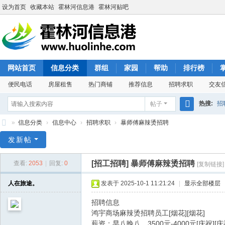
设为首页
收藏本站
霍林河信息港
霍林河贴吧
网站首页
信息分类
群组
家园
帮助
排行榜
便民电话
房屋租售
热门商铺
推荐信息
招聘求职
交友
热搜:
招
帖子
搜
»
信息分类
›
信息中心
›
招聘求职
›
暴师傅麻辣烫招聘
索
霍
发新帖
林
[招工招聘]
暴师傅麻辣烫招聘
查看:
2053
|
回复:
0
[复制链接]
河
信
人在旅途。
发表于 2025-10-1 11:21:24
|
显示全部楼层
息
招聘信息
港
鸿宇商场麻辣烫招聘员工[烟花][烟花]
薪资：早八晚八，3500元-4000元[庆祝][庆