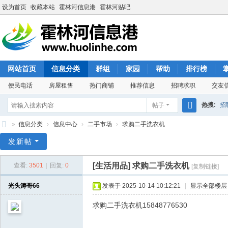
设为首页
收藏本站
霍林河信息港
霍林河贴吧
网站首页
信息分类
群组
家园
帮助
排行榜
便民电话
房屋租售
热门商铺
推荐信息
招聘求职
交友
热搜:
招
帖子
搜
»
信息分类
›
信息中心
›
二手市场
›
求购二手洗衣机
索
霍
发新帖
林
[生活用品]
求购二手洗衣机
查看:
3501
|
回复:
0
[复制链接]
河
信
光头涛哥66
发表于 2025-10-14 10:12:21
|
显示全部楼层
息
求购二手洗衣机15848776530
港