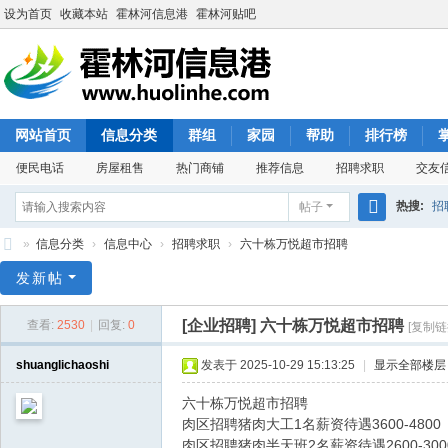
设为首页
收藏本站
霍林河信息港
霍林河贴吧
网站首页
信息分类
群组
家园
帮助
排行榜
便民电话
房屋租售
热门商铺
推荐信息
招聘求职
交友
热搜:
招
帖子
搜
»
信息分类
›
信息中心
›
招聘求职
›
六十栋万悦超市招聘
索
霍
发新帖
林
[企业招聘]
六十栋万悦超市招聘
查看:
2530
|
回复:
0
[复制链
河
信
shuanglichaoshi
发表于 2025-10-29 15:13:25
|
显示全部楼层
息
六十栋万悦超市招聘
港
肉区招聘猪肉大工1名薪资待遇3600-4800
肉区招聘猪肉半天班2名薪资待遇2600-300