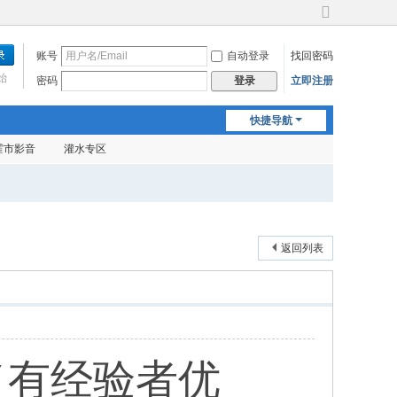
切
换
账号
自动登录
找回密码
到
宽
始
密码
立即注册
登录
版
快捷导航
霍市影音
灌水专区
返回列表
（有经验者优