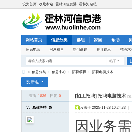
设为首页
收藏本站
霍林河信息港
霍林河贴吧
网站首页
信息分类
群组
家园
帮助
便民电话
房屋租售
热门商铺
推荐信息
招聘求
帖子
»
信息分类
›
信息中心
›
招聘求职
›
招聘电脑技术
霍
发新帖
林
[招工招聘]
招聘电脑技术
查看:
1836
|
回复:
0
[
河
信
∨、為你等待_為
发表于 2025-11-28 10:24:33
|
息
因业务需
港