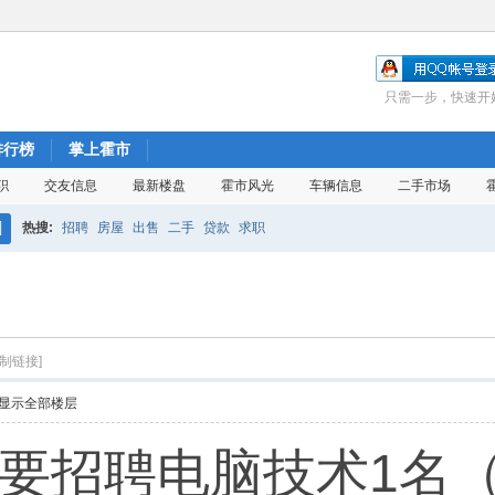
只需一步，快速开
排行榜
掌上霍市
职
交友信息
最新楼盘
霍市风光
车辆信息
二手市场
热搜:
招聘
房屋
出售
二手
贷款
求职
搜
索
复制链接]
显示全部楼层
要招聘电脑技术1名