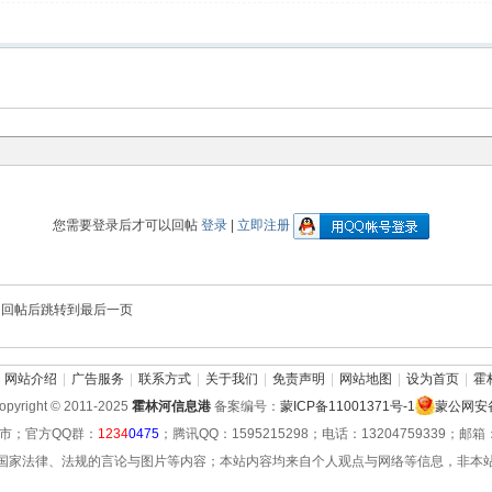
您需要登录后才可以回帖
登录
|
立即注册
回帖后跳转到最后一页
网站介绍
|
广告服务
|
联系方式
|
关于我们
|
免责声明
|
网站地图
|
设为首页
|
霍
pyright © 2011-2025
霍林河信息港
备案编号：
蒙ICP备11001371号-1
蒙公网安备 
市；官方QQ群：
1234
0475
；腾讯QQ：1595215298；电话：13204759339；邮箱：hu
国家法律、法规的言论与图片等内容；本站内容均来自个人观点与网络等信息，非本