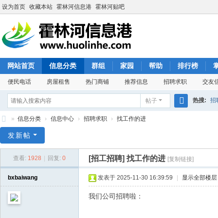
设为首页
收藏本站
霍林河信息港
霍林河贴吧
网站首页
信息分类
群组
家园
帮助
排行榜
便民电话
房屋租售
热门商铺
推荐信息
招聘求职
交友
热搜:
招
帖子
搜
»
信息分类
›
信息中心
›
招聘求职
›
找工作的进
索
霍
发新帖
林
[招工招聘]
找工作的进
查看:
1928
|
回复:
0
[复制链接]
河
信
bxbaiwang
发表于 2025-11-30 16:39:59
|
显示全部楼层
息
我们公司招聘啦：
港