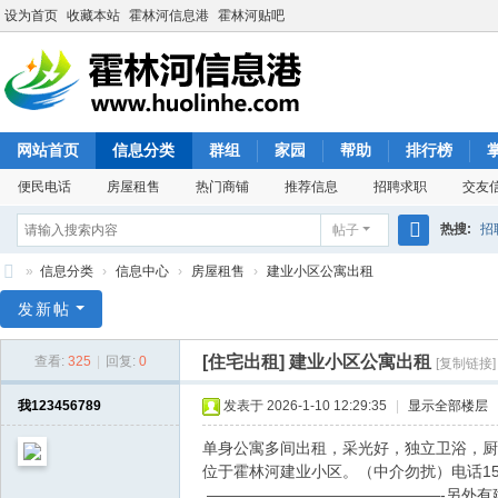
设为首页
收藏本站
霍林河信息港
霍林河贴吧
网站首页
信息分类
群组
家园
帮助
排行榜
便民电话
房屋租售
热门商铺
推荐信息
招聘求职
交友
热搜:
招
帖子
搜
»
信息分类
›
信息中心
›
房屋租售
›
建业小区公寓出租
索
霍
发新帖
林
[住宅出租]
建业小区公寓出租
查看:
325
|
回复:
0
[复制链接]
河
信
我123456789
发表于 2026-1-10 12:29:35
|
显示全部楼层
息
单身公寓多间出租，采光好，独立卫浴，厨
港
位于霍林河建业小区。（中介勿扰）电话15
———————————————-另外有