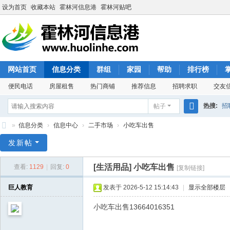
设为首页
收藏本站
霍林河信息港
霍林河贴吧
网站首页
信息分类
群组
家园
帮助
排行榜
便民电话
房屋租售
热门商铺
推荐信息
招聘求职
交友
热搜:
招
帖子
搜
»
信息分类
›
信息中心
›
二手市场
›
小吃车出售
索
霍
发新帖
林
[生活用品]
小吃车出售
查看:
1129
|
回复:
0
[复制链接]
河
信
巨人教育
发表于 2026-5-12 15:14:43
|
显示全部楼层
息
小吃车出售13664016351
港