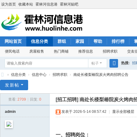
设为首页
收藏本站
霍林河信息港
霍林河贴吧
网站首页
信息分类
群组
家园
帮助
排行榜
便民电话
房屋租售
热门商铺
推荐信息
招聘求职
交友
热搜:
招
帖子
搜
»
信息分类
›
信息中心
›
招聘求职
›
南处长楼梨椿院炭火烤肉招聘公告
索
霍
发新帖
林
[招工招聘]
南处长楼梨椿院炭火烤肉
查看:
2709
|
回复:
0
河
信
admin
发表于 2026-5-14 08:57:42
|
显示全部楼层
息
港
一、招聘岗位：