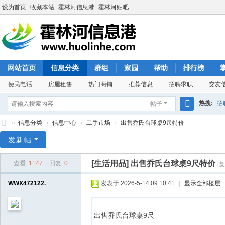
设为首页
收藏本站
霍林河信息港
霍林河贴吧
网站首页
信息分类
群组
家园
帮助
排行榜
便民电话
房屋租售
热门商铺
推荐信息
招聘求职
交友
热搜:
招
帖子
搜
»
信息分类
›
信息中心
›
二手市场
›
出售乔氏台球桌9尺特价
索
霍
发新帖
林
[生活用品]
出售乔氏台球桌9尺特价
查看:
1147
|
回复:
0
[
河
信
WWX472122.
发表于 2026-5-14 09:10:41
|
显示全部楼层
息
港
出售乔氏台球桌9尺