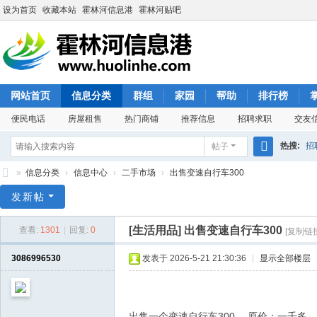
设为首页
收藏本站
霍林河信息港
霍林河贴吧
网站首页
信息分类
群组
家园
帮助
排行榜
便民电话
房屋租售
热门商铺
推荐信息
招聘求职
交友
热搜:
招
帖子
搜
»
信息分类
›
信息中心
›
二手市场
›
出售变速自行车300
索
霍
发新帖
林
[生活用品]
出售变速自行车300
查看:
1301
|
回复:
0
[复制链接
河
信
3086996530
发表于 2026-5-21 21:30:36
|
显示全部楼层
息
港
出售一个变速自行车300 ，原价：一千多。