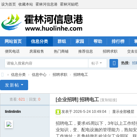
设为首页
收藏本站
霍林河信息港
霍林河贴吧
网站首页
信息分类
群组
家园
帮助
排行榜
便民电话
房屋租售
热门商铺
推荐信息
招聘求职
交友
热搜:
招
帖子
搜
»
信息分类
›
信息中心
›
招聘求职
›
招聘电工
索
霍
发新帖
林
[企业招聘]
招聘电工
查看:
621
|
回复:
0
[复制链接]
河
信
linlinlinlin
发表于 2026-5-24 10:49:04
|
显示全部楼层
息
招聘电工，要求45周以下，3年以上工作经验
港
业知识，变、配电设施的管理能力，熟知安
工作地址：扎鲁特旗扎哈淖尔工业园区。联系电