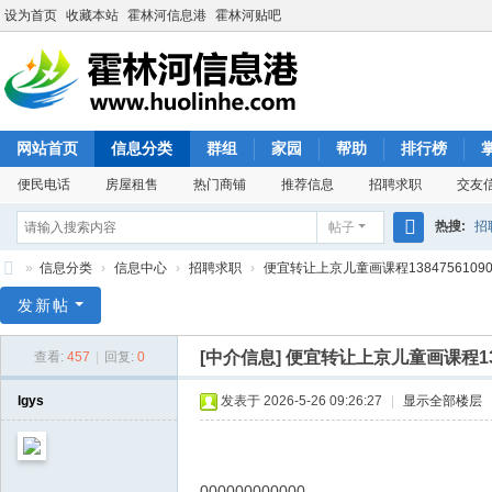
设为首页
收藏本站
霍林河信息港
霍林河贴吧
网站首页
信息分类
群组
家园
帮助
排行榜
便民电话
房屋租售
热门商铺
推荐信息
招聘求职
交友
热搜:
招
帖子
搜
»
信息分类
›
信息中心
›
招聘求职
›
便宜转让上京儿童画课程1384756109
索
霍
发新帖
林
[中介信息]
便宜转让上京儿童画课程1384
查看:
457
|
回复:
0
河
信
lgys
发表于 2026-5-26 09:26:27
|
显示全部楼层
息
港
000000000000