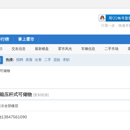
只需一步，快速开
排行榜
掌上霍市
职
交友信息
最新楼盘
霍市风光
车辆信息
二手市场
热搜:
招聘
房屋
出售
二手
贷款
求职
搜
式可储物
索
米床箱压杆式可储物
[复制链接]
显示全部楼层
3847561090