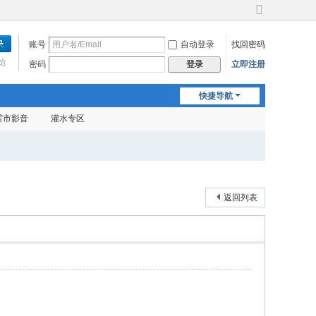
切
换
账号
自动登录
找回密码
到
宽
始
密码
立即注册
登录
版
快捷导航
霍市影音
灌水专区
返回列表