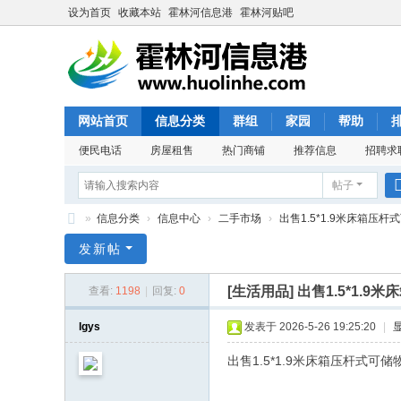
设为首页
收藏本站
霍林河信息港
霍林河贴吧
网站首页
信息分类
群组
家园
帮助
便民电话
房屋租售
热门商铺
推荐信息
招聘求
帖子
»
信息分类
›
信息中心
›
二手市场
›
出售1.5*1.9米床箱压杆
霍
发新帖
林
[生活用品]
出售1.5*1.9
查看:
1198
|
回复:
0
河
信
lgys
发表于 2026-5-26 19:25:20
|
息
出售1.5*1.9米床箱压杆式可储物1
港