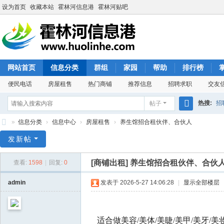
设为首页
收藏本站
霍林河信息港
霍林河贴吧
网站首页
信息分类
群组
家园
帮助
排行榜
便民电话
房屋租售
热门商铺
推荐信息
招聘求职
交友
热搜:
招
帖子
搜
»
信息分类
›
信息中心
›
房屋租售
›
养生馆招合租伙伴、合伙人
索
霍
发新帖
林
[商铺出租]
养生馆招合租伙伴、合伙
查看:
1598
|
回复:
0
河
信
admin
发表于 2026-5-27 14:06:28
|
显示全部楼层
息
港
适合做美容/美体/美睫/美甲/美牙/