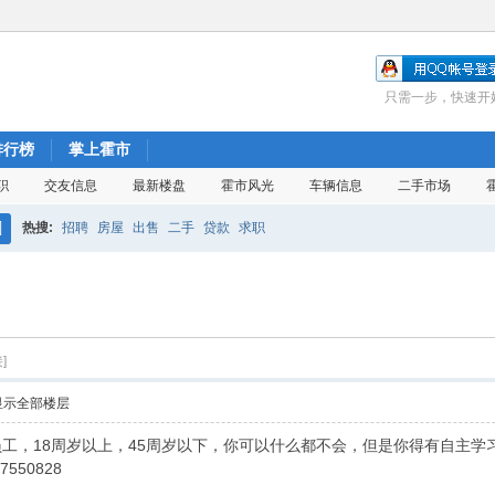
只需一步，快速开
排行榜
掌上霍市
职
交友信息
最新楼盘
霍市风光
车辆信息
二手市场
热搜:
招聘
房屋
出售
二手
贷款
求职
搜
索
]
显示全部楼层
工，18周岁以上，45周岁以下，你可以什么都不会，但是你得有自主学习
550828