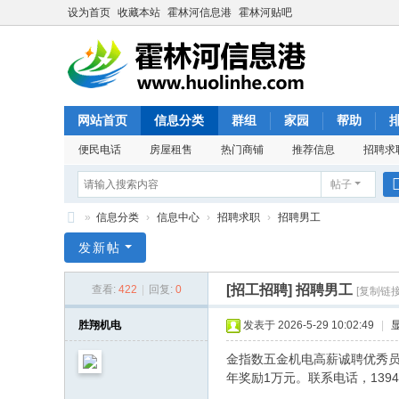
设为首页
收藏本站
霍林河信息港
霍林河贴吧
网站首页
信息分类
群组
家园
帮助
便民电话
房屋租售
热门商铺
推荐信息
招聘求
帖子
»
信息分类
›
信息中心
›
招聘求职
›
招聘男工
霍
发新帖
林
[招工招聘]
招聘男工
查看:
422
|
回复:
0
[复制链接
河
信
胜翔机电
发表于 2026-5-29 10:02:49
|
息
金指数五金机电高薪诚聘优秀员
港
年奖励1万元。联系电话，13947