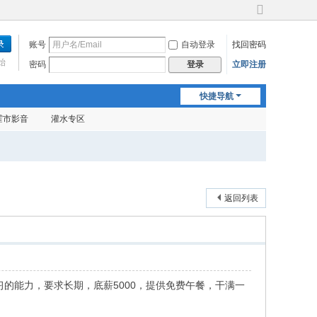
切
换
账号
自动登录
找回密码
到
宽
始
密码
立即注册
登录
版
快捷导航
霍市影音
灌水专区
返回列表
的能力，要求长期，底薪5000，提供免费午餐，干满一