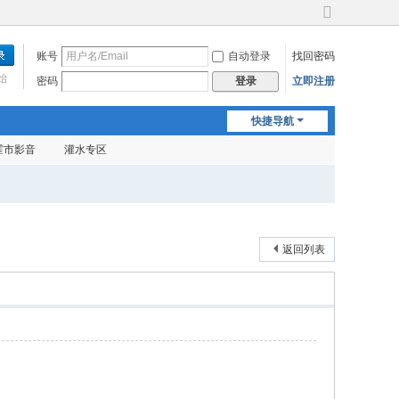
切
换
账号
自动登录
找回密码
到
宽
始
密码
立即注册
登录
版
快捷导航
霍市影音
灌水专区
返回列表