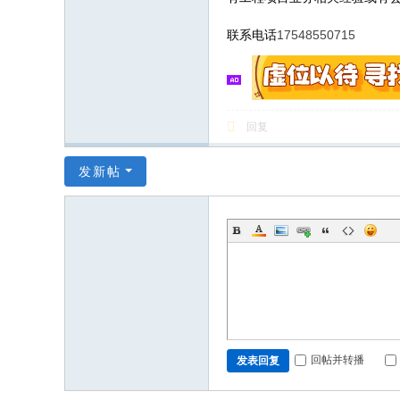
17548550715
联系电话
回复
发新帖
回帖并转播
发表回复