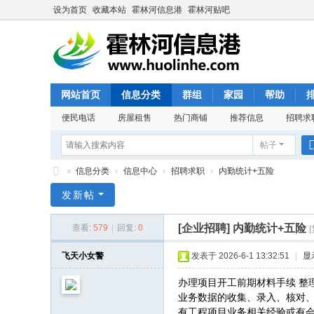
设为首页
收藏本站
霍林河信息港
霍林河贴吧
网站首页
信息分类
群组
家园
帮助
便民电话
房屋租售
热门商铺
推荐信息
招聘求
帖子
»
信息分类
›
信息中心
›
招聘求职
›
内勤统计+五险
霍
发新帖
林
[企业招聘]
内勤统计+五险
查看:
579
|
回复:
0
河
信
飞天小女警
发表于 2026-6-1 13:32:51
|
显
息
办理项目开工前期材料手续
整
港
业务数据的收集、录入、核对
有工程项目业务相关经验或有