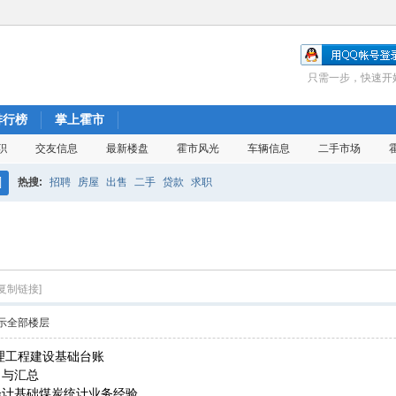
只需一步，快速开
排行榜
掌上霍市
职
交友信息
最新楼盘
霍市风光
车辆信息
二手市场
热搜:
招聘
房屋
出售
二手
贷款
求职
搜
索
[复制链接]
示全部楼层
理工程建设基础台账
、与汇总
会计基础煤炭统计业务经验