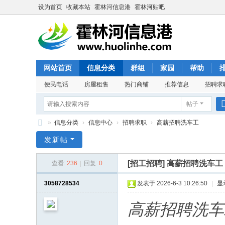
设为首页
收藏本站
霍林河信息港
霍林河贴吧
网站首页
信息分类
群组
家园
帮助
便民电话
房屋租售
热门商铺
推荐信息
招聘求
帖子
»
信息分类
›
信息中心
›
招聘求职
›
高薪招聘洗车工
霍
发新帖
林
[招工招聘]
高薪招聘洗车工
查看:
236
|
回复:
0
河
信
3058728534
发表于 2026-6-3 10:26:50
|
显
息
高薪招聘洗车
港