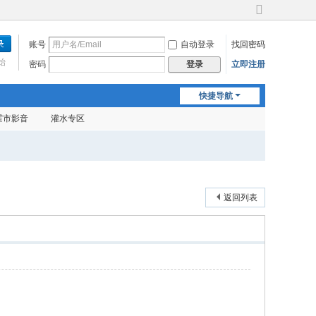
切
换
账号
自动登录
找回密码
到
宽
始
密码
立即注册
登录
版
快捷导航
霍市影音
灌水专区
返回列表