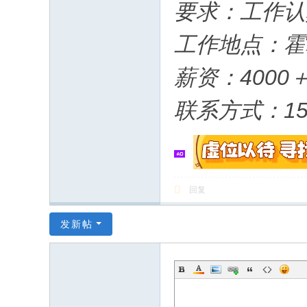
要求：工作认
工作地点：霍
薪资：4000
联系方式：152
回复
发新帖