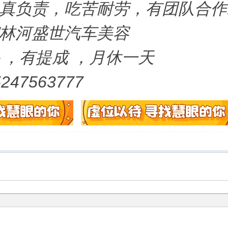
真负责，吃苦耐劳，有团队合作
林河盛世汽车美容
＋，有提成 ，月休一天
47563777