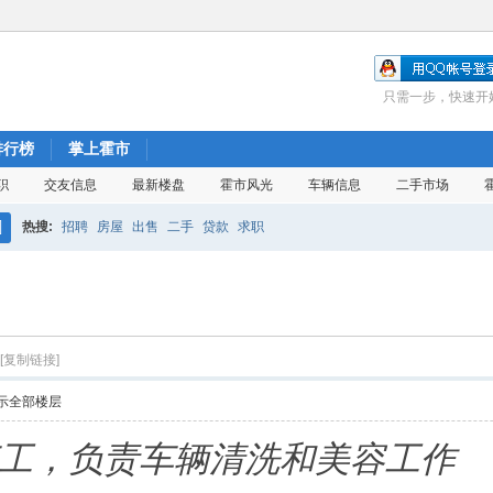
只需一步，快速开
排行榜
掌上霍市
职
交友信息
最新楼盘
霍市风光
车辆信息
二手市场
热搜:
招聘
房屋
出售
二手
贷款
求职
搜
索
[复制链接]
示全部楼层
工，负责车辆清洗和美容工作